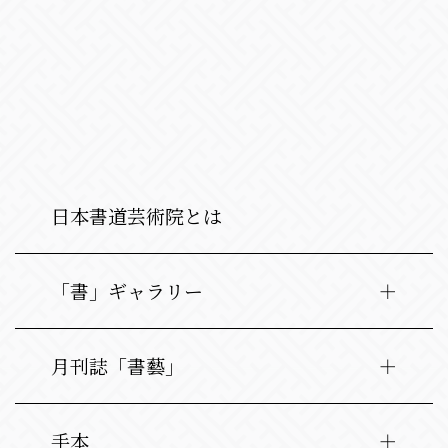
日本書道芸術院とは
「書」ギャラリー
月刊誌「書藝」
手本