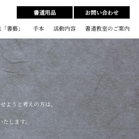
書道用品
お問い合わせ
誌「書藝」
手本
活動内容
書道教室のご案内
わせようと考えの方は、
いたします。