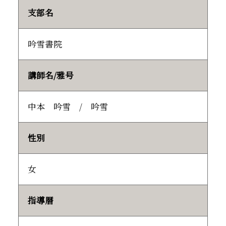
支部名
吟雪書院
講師名/雅号
中本 吟雪 / 吟雪
性別
女
指導暦