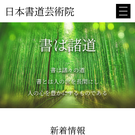
日本書道芸術院
書は諸道
書は諸々の道
書とは人の世を長閑にし
人の心を豊かにするものである
新着情報