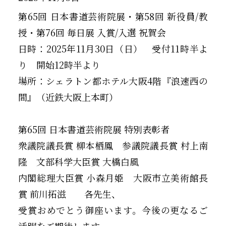
第65回 日本書道芸術院展・第58回 新役員/教
授・第76回 毎日展 入賞/入選 祝賀会
日時：2025年11月30日（日） 受付11時半よ
り 開始12時半より
場所：シェラトン都ホテル大阪4階『浪速西の
間』（近鉄大阪上本町）
第65回 日本書道芸術院展 特別表彰者
衆議院議長賞 柳本栖鳳 参議院議長賞 村上南
隆 文部科学大臣賞 大橋白風
内閣総理大臣賞 小森月姫 大阪市立美術館長
賞 前川拓滋 各先生、
受賞おめでとう御座います。今後の更なるご
活躍をご期待します。