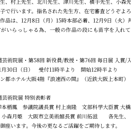
生、村上先生、北川先生、津川先生、横手先生、小森
子で行います。指名された先生方、在宅審査どうぞよ
作品は、12月8日（月）15時本部必着、12月9日（火）
方がいらっしゃる為、一般の作品の段にも苗字を入れて
道芸術院展・第58回 新役員/教授・第76回 毎日展 入賞/
11月30日（日） 受付11時半より 開始12時半より
ン都ホテル大阪4階『浪速西の間』（近鉄大阪上本町）
書道芸術院展 特別表彰者
柳本栖鳳 参議院議長賞 村上南隆 文部科学大臣賞 大
 小森月姫 大阪市立美術館長賞 前川拓滋 各先生、
御座います。今後の更なるご活躍をご期待します。