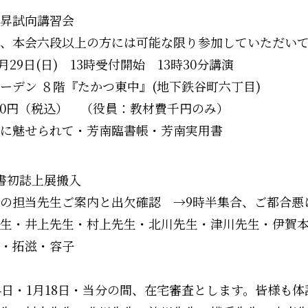
昇試向講習会
、本会六段以上の方には可能な限り参加していただい
3月29日(日) 13時受付開始 13時30分講演
ーデン ８階『たかつ東中』(地下鉄谷町六丁目)
000円（税込） （役員：教材費千円のみ）
に魅せられて・芳南臨書帳・芳南実用書
）書初誌上展搬入
の担当先生ご案内と出欠確認 →9時半集合、ご都合悪
生・井上先生・村上先生・北川先生・津川先生・伊賀
・拓滋・容子
14日・1月18日・当分の間、在宅審査とします。皆様も