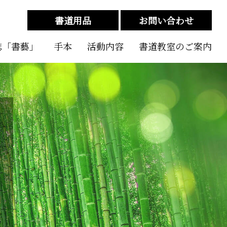
書道用品
お問い合わせ
誌「書藝」
手本
活動内容
書道教室のご案内