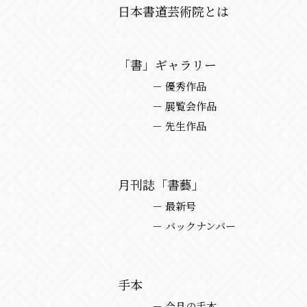
日本書道芸術院とは
「書」ギャラリー
－ 優秀作品
－ 展覧会作品
－ 先生作品
月刊誌「書藝」
－ 最新号
－ バックナンバー
手本
－ 今月の手本