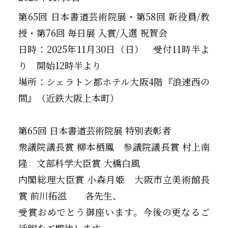
第65回 日本書道芸術院展・第58回 新役員/教
授・第76回 毎日展 入賞/入選 祝賀会
日時：2025年11月30日（日） 受付11時半よ
り 開始12時半より
場所：シェラトン都ホテル大阪4階『浪速西の
間』（近鉄大阪上本町）
第65回 日本書道芸術院展 特別表彰者
衆議院議長賞 柳本栖鳳 参議院議長賞 村上南
隆 文部科学大臣賞 大橋白風
内閣総理大臣賞 小森月姫 大阪市立美術館長
賞 前川拓滋 各先生、
受賞おめでとう御座います。今後の更なるご
活躍をご期待します。