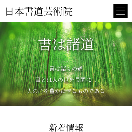
日本書道芸術院
書は諸道
書は諸々の道
書とは人の世を長閑にし
人の心を豊かにするものである
新着情報