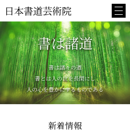
日本書道芸術院
書は諸道
書は諸々の道
書とは人の世を長閑にし
人の心を豊かにするものである
新着情報