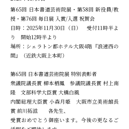
第65回 日本書道芸術院展・第58回 新役員/教
授・第76回 毎日展 入賞/入選 祝賀会
日時：2025年11月30日（日） 受付11時半よ
り 開始12時半より
場所：シェラトン都ホテル大阪4階『浪速西の
間』（近鉄大阪上本町）
第65回 日本書道芸術院展 特別表彰者
衆議院議長賞 柳本栖鳳 参議院議長賞 村上南
隆 文部科学大臣賞 大橋白風
内閣総理大臣賞 小森月姫 大阪市立美術館長
賞 前川拓滋 各先生、
受賞おめでとう御座います。今後の更なるご
活躍をご期待します。