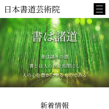
日本書道芸術院
書は諸道
書は諸々の道
書とは人の世を長閑にし
人の心を豊かにするものである
新着情報