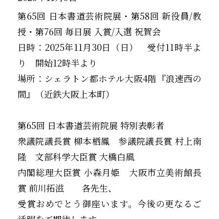
第65回 日本書道芸術院展・第58回 新役員/教
授・第76回 毎日展 入賞/入選 祝賀会
日時：2025年11月30日（日） 受付11時半よ
り 開始12時半より
場所：シェラトン都ホテル大阪4階『浪速西の
間』（近鉄大阪上本町）
第65回 日本書道芸術院展 特別表彰者
衆議院議長賞 柳本栖鳳 参議院議長賞 村上南
隆 文部科学大臣賞 大橋白風
内閣総理大臣賞 小森月姫 大阪市立美術館長
賞 前川拓滋 各先生、
受賞おめでとう御座います。今後の更なるご
活躍をご期待します。