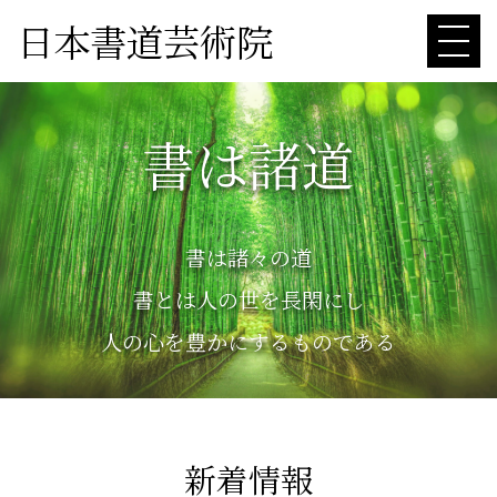
日本書道芸術院
書は諸道
書は諸々の道
書とは人の世を長閑にし
人の心を豊かにするものである
新着情報