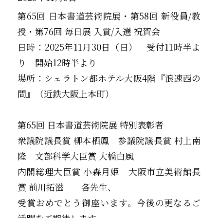
第65回 日本書道芸術院展・第58回 新役員/教
授・第76回 毎日展 入賞/入選 祝賀会
日時：2025年11月30日（日） 受付11時半よ
り 開始12時半より
場所：シェラトン都ホテル大阪4階『浪速西の
間』（近鉄大阪上本町）
第65回 日本書道芸術院展 特別表彰者
衆議院議長賞 柳本栖鳳 参議院議長賞 村上南
隆 文部科学大臣賞 大橋白風
内閣総理大臣賞 小森月姫 大阪市立美術館長
賞 前川拓滋 各先生、
受賞おめでとう御座います。今後の更なるご
活躍をご期待します。